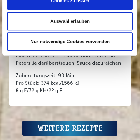
Cookies zulassen
rundherum anbraten. Restliche Brühe
zugießen, aufkochen, bei milder Hitze
zugedeckt ca. 35 Min. schmoren. Rouladen
Auswahl erlauben
aus der Brühe nehmen. Brühe mit
Saucenbinder nach Packungsanleitung
binden. Schmand unterrühren, salzen,
Nur notwendige Cookies verwenden
pfeffern. Rouladen mit Krautsalat servieren.
Pinienkerne in einer Pfanne ohne Fett rösten.
Petersilie darüberstreuen. Sauce dazureichen.
Zubereitungszeit: 90 Min.
Pro Stück: 374 kcal/1566 kJ
8 g E/32 g KH/22 g F
Weitere Rezepte