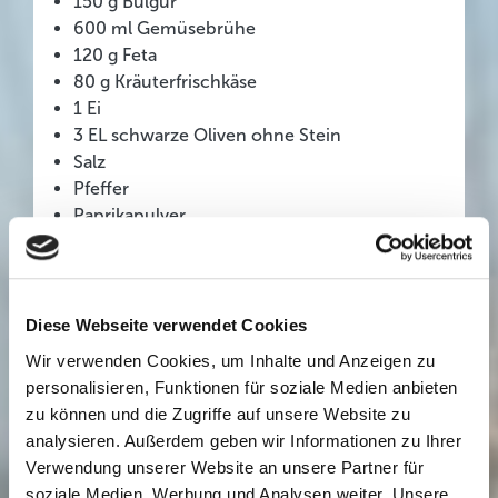
150 g Bulgur
600 ml Gemüsebrühe
120 g Feta
80 g Kräuterfrischkäse
1 Ei
3 EL schwarze Oliven ohne Stein
Salz
Pfeffer
Paprikapulver
6–8 große Wirsinglätter
2 EL heller Sauchenbinder
2 EL Schmand
2 Pack. (à 400 g) Küstengold Weißkrautsalat
Diese Webseite verwendet Cookies
4 EL Pinienkerne
Wir verwenden Cookies, um Inhalte und Anzeigen zu
4 EL gehackte glatte Petersilie
personalisieren, Funktionen für soziale Medien anbieten
Küchengarn
zu können und die Zugriffe auf unsere Website zu
analysieren. Außerdem geben wir Informationen zu Ihrer
Zubereitung:
Verwendung unserer Website an unsere Partner für
Zwiebel und Knoblauch schälen, würfeln, in 2
soziale Medien, Werbung und Analysen weiter. Unsere