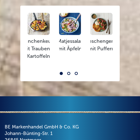
Hähnchenkeulen
Matjessalat
Radieschengemüse
Rucola
mit Trauben &
mit Äpfeln
mit Puffern
Pasta m
Kartoffeln
Garnel
BE Markenhandel GmbH & Co. KG
Johann-Bünting-Str. 1
26845 Nortmoor