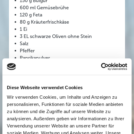
150 g Bulgur
600 ml Gemüsebrühe
120 g Feta
80 g Kräuterfrischkäse
1 Ei
3 EL schwarze Oliven ohne Stein
Salz
Pfeffer
Paprikapulver
6–8 große Wirsinglätter
2 EL heller Sauchenbinder
2 EL Schmand
2 Pack. (à 400 g) Küstengold Weißkrautsalat
Diese Webseite verwendet Cookies
4 EL Pinienkerne
Wir verwenden Cookies, um Inhalte und Anzeigen zu
4 EL gehackte glatte Petersilie
personalisieren, Funktionen für soziale Medien anbieten
Küchengarn
zu können und die Zugriffe auf unsere Website zu
analysieren. Außerdem geben wir Informationen zu Ihrer
Zubereitung:
Verwendung unserer Website an unsere Partner für
Zwiebel und Knoblauch schälen, würfeln, in 2
soziale Medien, Werbung und Analysen weiter. Unsere