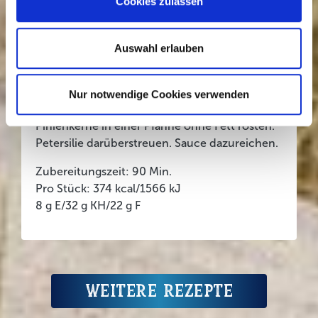
Cookies zulassen
rundherum anbraten. Restliche Brühe
zugießen, aufkochen, bei milder Hitze
zugedeckt ca. 35 Min. schmoren. Rouladen
Auswahl erlauben
aus der Brühe nehmen. Brühe mit
Saucenbinder nach Packungsanleitung
binden. Schmand unterrühren, salzen,
Nur notwendige Cookies verwenden
pfeffern. Rouladen mit Krautsalat servieren.
Pinienkerne in einer Pfanne ohne Fett rösten.
Petersilie darüberstreuen. Sauce dazureichen.
Zubereitungszeit: 90 Min.
Pro Stück: 374 kcal/1566 kJ
8 g E/32 g KH/22 g F
Weitere Rezepte