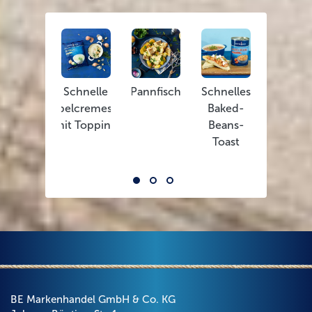
Schnelle
Pannfisch
Schnelles
Champig
Zwiebelcremesuppe
Baked-
mit
mit Topping
Beans-
Knoblauch
Toast
BE Markenhandel GmbH & Co. KG