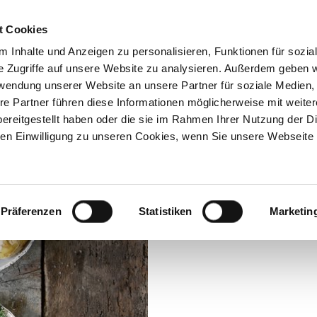
t Cookies
Marke
Produkte
 Inhalte und Anzeigen zu personalisieren, Funktionen für sozia
Meersalz-Kümm
e Zugriffe auf unsere Website zu analysieren. Außerdem geben w
rwendung unserer Website an unsere Partner für soziale Medien
Meerrettich-D
re Partner führen diese Informationen möglicherweise mit weite
ereitgestellt haben oder die sie im Rahmen Ihrer Nutzung der D
Kartoffeln sind langweilig?
n Einwilligung zu unseren Cookies, wenn Sie unsere Webseite 
würzige Variante.
Schwierigkeit:
Für 4 Portionen
Präferenzen
Statistiken
Marketin
PDF herunterladen