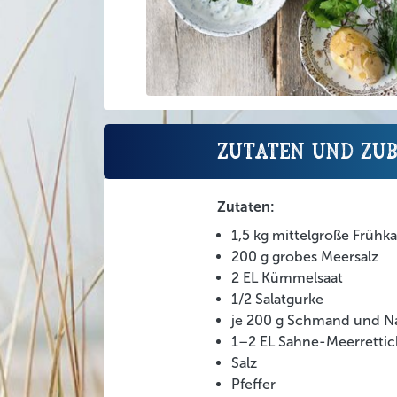
Zutaten und Zu
Zutaten:
1,5 kg mittelgroße Frühka
200 g grobes Meersalz
2 EL Kümmelsaat
1/2 Salatgurke
je 200 g Schmand und Na
1–2 EL Sahne-Meerrettich
Salz
Pfeffer