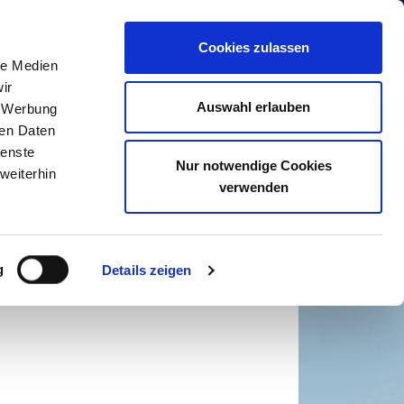
Cookies zulassen
Rezepte
Filialfinder
Kontakt
le Medien
el-Kartoffeln mit
ir
Auswahl erlauben
, Werbung
ip
ren Daten
ienste
 Von wegen! Probieren Sie mal diese
Nur notwendige Cookies
weiterhin
verwenden
g
Details zeigen