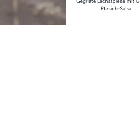
Gegrillte Lachsspieße mit 
Pfirsich-Salsa
BE Markenhandel GmbH & Co. KG
Johann-Bünting-Str. 1
26845 Nortmoor
0491-808-0
info@kuestengold.de