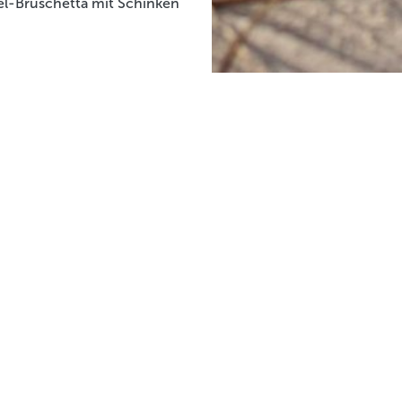
el-Bruschetta mit Schinken
Gurkensandwich mi
Limettenmayonnais
nsere Rezepte