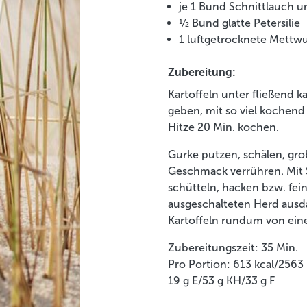
je 1 Bund Schnittlauch un
½ Bund glatte Petersilie
1 luftgetrocknete Mettwu
Zubereitung:
Kartoffeln unter fließend 
geben, mit so viel kochend
Hitze 20 Min. kochen.
Gurke putzen, schälen, gro
Geschmack verrühren. Mit 
schütteln, hacken bzw. fei
ausgeschalteten Herd ausdä
Kartoffeln rundum von eine
Zubereitungszeit: 35 Min.
Pro Portion: 613 kcal/2563
19 g E/53 g KH/33 g F