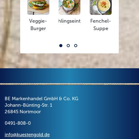
Veggie-
Frühlingseintopf
Fenchel-
Rote-
Burger
Suppe
Bete-
Knöde
BE Markenhandel GmbH & Co. KG
Johann-Bünting-Str. 1
26845 Nortmoor
0491-808-0
info@kuestengold.de