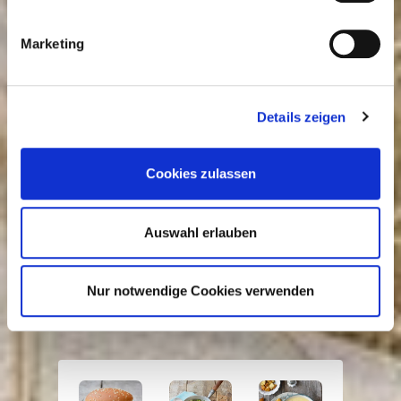
unterrühren. Schnittlauch waschen, trocken
tupfen, in feine Röllchen schneiden,
Marketing
unterrühren. Auf 4 Tellern erst Kohlrabi-, dann
Birnenscheiben, in der Mitte den Lachs
anrichten. Salat darüberstreuen. Mit Dressing
Details zeigen
beträufeln.
Zubereitungszeit: 25 Min.
Cookies zulassen
Pro Portion: 352 kcal/1475 kJ
18 g E/13 g KH/24 g F
Auswahl erlauben
Nur notwendige Cookies verwenden
Weitere Rezepte