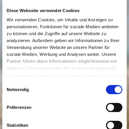
6 EL Olivenöl
1 gestr. TL Küstengold Zucker
Diese Webseite verwendet Cookies
1 EL Küstengold mittelscharfer Senf
Wir verwenden Cookies, um Inhalte und Anzeigen zu
Salz
personalisieren, Funktionen für soziale Medien anbieten
schwarzer Pfeffer aus der Mühle
zu können und die Zugriffe auf unsere Website zu
2 TL Kapern
analysieren. Außerdem geben wir Informationen zu Ihrer
1 Bund Schnittlauch
Verwendung unserer Website an unsere Partner für
2 Pack. (à 150 g) Küstengold Räucherlachs
soziale Medien, Werbung und Analysen weiter. Unsere
Partner führen diese Informationen möglicherweise mit
Zubereitung:
weiteren Daten zusammen, die Sie ihnen bereitgestellt
Kohlrabi putzen, schälen, längs in feine
haben oder die sie im Rahmen Ihrer Nutzung der Dienste
Scheiben hobeln. Birne waschen, putzen,
gesammelt haben. Sie geben Einwilligung zu unseren
Einwilligungsauswahl
längs halbieren, Kerngehäuse
Cookies, wenn Sie unsere Webseite weiterhin nutzen.
Notwendig
herausschneiden, Birnenhälften in feine
Scheiben hobeln, mit etwas Zitronensaft
beträufeln. Salat putzen, waschen, trocken
Präferenzen
schleudern. Öl, restlichen Zitronen- und
Orangensaft, Zucker und Senf verquirlen, mit
Statistiken
Salz und Pfeffer würzig abschmecken, Kapern