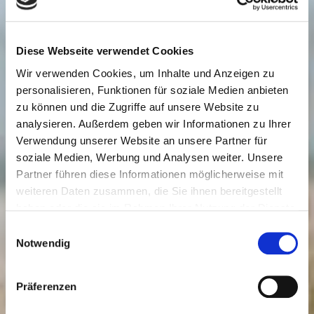
1 Bio-Limette
2 EL Küstengold Blüten-Honig
250 g Mascarpone
Diese Webseite verwendet Cookies
150 g cremig gerührter Joghurt
Wir verwenden Cookies, um Inhalte und Anzeigen zu
1 Päck. Vanillezucker
personalisieren, Funktionen für soziale Medien anbieten
2 EL Ingwerstäbchen
zu können und die Zugriffe auf unsere Website zu
25 g gehackte Pistazien
analysieren. Außerdem geben wir Informationen zu Ihrer
Minze oder Melisse zum Garnieren
Verwendung unserer Website an unsere Partner für
soziale Medien, Werbung und Analysen weiter. Unsere
Zubereitung:
Partner führen diese Informationen möglicherweise mit
Mango, Papaya und Kiwis schälen.
weiteren Daten zusammen, die Sie ihnen bereitgestellt
Mangofleisch vom Stein schneiden, Papaya
haben oder die sie im Rahmen Ihrer Nutzung der Dienste
halbieren, Kerne per Löffel herauskratzen. Kaki
gesammelt haben. Sie geben Einwilligung zu unseren
Einwilligungsauswahl
waschen, putzen. Früchte in mundgerechte
Cookies, wenn Sie unsere Webseite weiterhin nutzen.
Notwendig
Stücke schneiden, mit der Ananas in einer
Schüssel mischen.
Präferenzen
Limette heiß waschen, trocken reiben, Schale