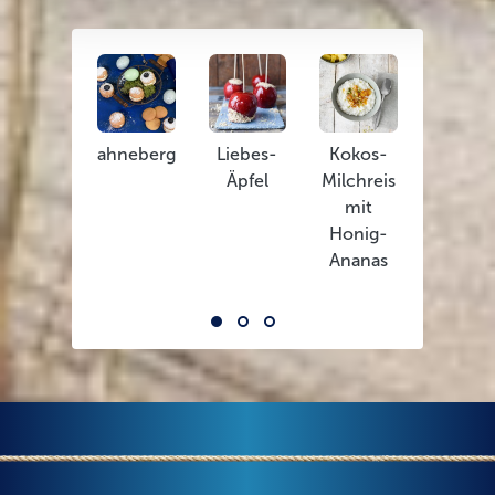
Sahneberge
Liebes-
Kokos-
Birne
Äpfel
Milchreis
Helen
mit
Honig-
Ananas