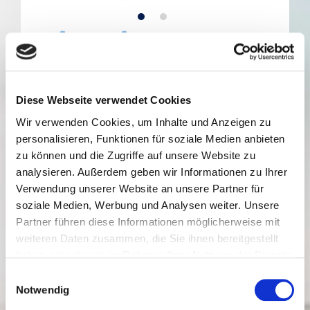
Küstengold
Diese Webseite verwendet Cookies
Wir verwenden Cookies, um Inhalte und Anzeigen zu
Mineralwasser
personalisieren, Funktionen für soziale Medien anbieten
zu können und die Zugriffe auf unsere Website zu
Medium Pet
analysieren. Außerdem geben wir Informationen zu Ihrer
(Mehrweg)
Verwendung unserer Website an unsere Partner für
soziale Medien, Werbung und Analysen weiter. Unsere
Partner führen diese Informationen möglicherweise mit
1 l
weiteren Daten zusammen, die Sie ihnen bereitgestellt
Küstengold,Medium,12x1 Liter,1 Liter
haben oder die sie im Rahmen Ihrer Nutzung der Dienste
gesammelt haben. Sie geben Einwilligung zu unseren
Einwilligungsauswahl
Auf myTime.de bestellen
Cookies, wenn Sie unsere Webseite weiterhin nutzen.
Notwendig